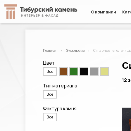
О компании
Кат
Главная
Эксклюзив
Сигарные пепельниц
Цвет
С
Все
12 
Тип материала
Все
Фактура камня
Все