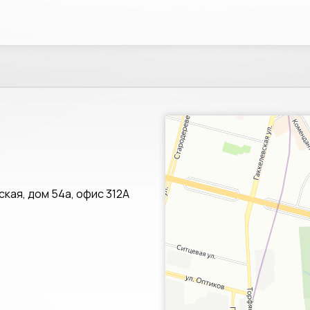
Санкт‑Петербург
Яндекс.Карты — транспорт, навигац
кая, дом 54а, офис 312А