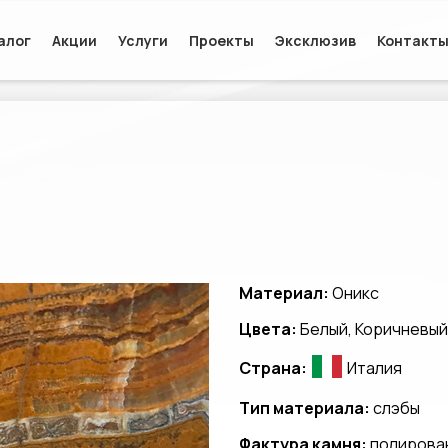
алог
Акции
Услуги
Проекты
Эксклюзив
Контакт
Материал:
Оникс
Цвета:
Белый, Коричневый
Страна:
Италия
Тип материала:
слэбы
Фактура камня:
полирова