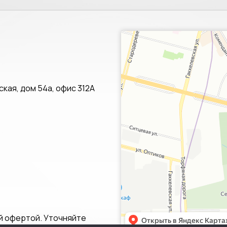
Санкт‑Петербург
Яндекс.Карты — транспорт, навигац
кая, дом 54а, офис 312А
й офертой. Уточняйте