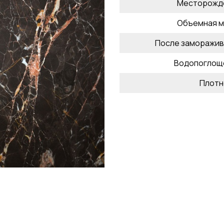
Месторожд
Объемная м
После заморажив
Водопоглощ
Плотн