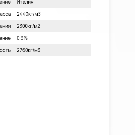
ение
Италия
асса
2440кг/м3
ания
2300кг/м2
ение
0,3%
ость
2760кг/м3