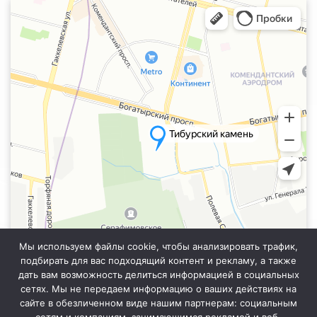
Санкт‑Петербург
Яндекс.Карты — транспорт, навигация, поиск мест
Мы используем файлы cookie, чтобы анализировать трафик,
подбирать для вас подходящий контент и рекламу, а также
дать вам возможность делиться информацией в социальных
сетях. Мы не передаем информацию о ваших действиях на
сайте в обезличенном виде нашим партнерам: социальным
Информация на сайте не является публичной офертой. Уточняйте
точную стоимость у менеджера отдела продаж.