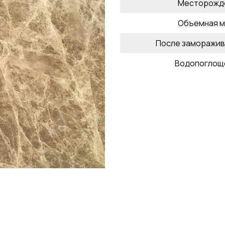
Месторожд
Объемная м
После заморажив
Водопоглощ