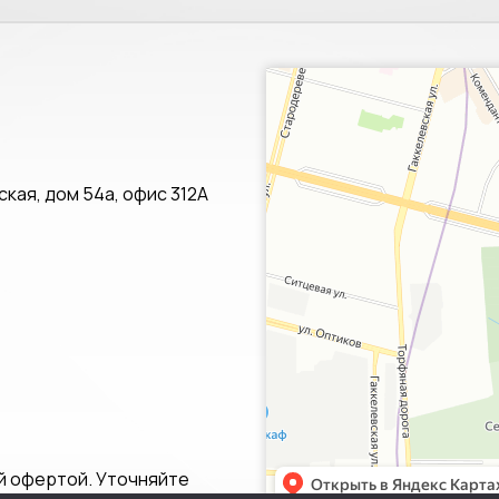
Санкт‑Петербург
Яндекс.Карты — транспорт, навигац
кая, дом 54а, офис 312А
й офертой. Уточняйте