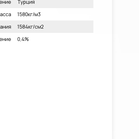
ение
Турция
асса
1580кг/м3
ания
1584кг/см2
ение
0,4%