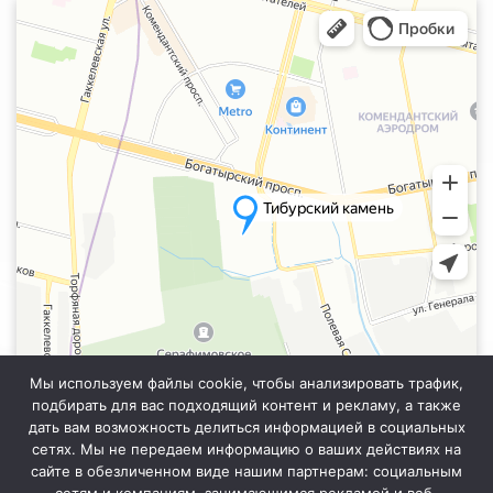
Санкт‑Петербург
Яндекс.Карты — транспорт, навигация, поиск мест
Мы используем файлы cookie, чтобы анализировать трафик,
подбирать для вас подходящий контент и рекламу, а также
дать вам возможность делиться информацией в социальных
сетях. Мы не передаем информацию о ваших действиях на
сайте в обезличенном виде нашим партнерам: социальным
Информация на сайте не является публичной офертой. Уточняйте
точную стоимость у менеджера отдела продаж.