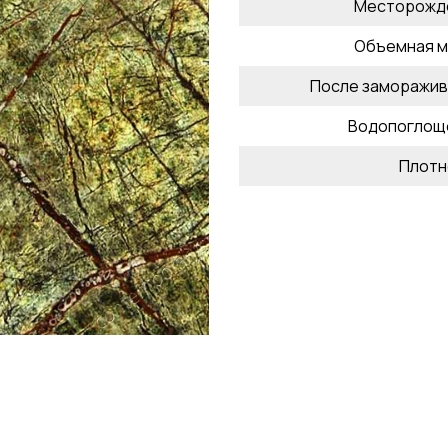
Месторожд
Объемная м
После заморажив
Водопоглощ
Плотн