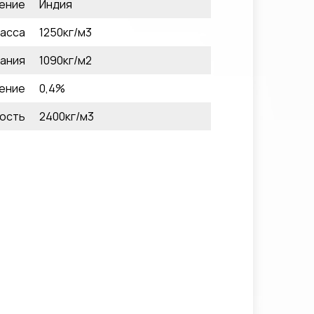
ение
Индия
асса
1250кг/м3
ания
1090кг/м2
ение
0,4%
ость
2400кг/м3