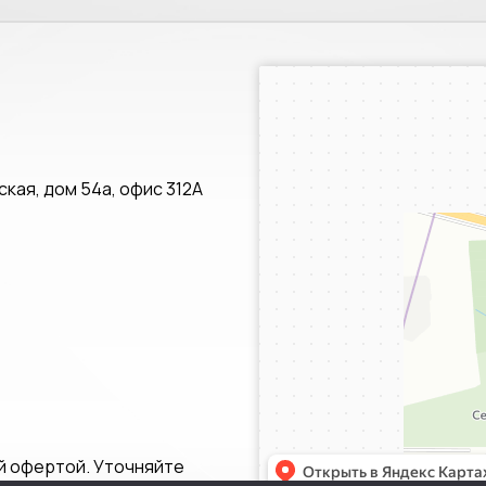
Санкт‑Петербург
Яндекс.Карты — транспорт, навигац
кая, дом 54а, офис 312А
й офертой. Уточняйте