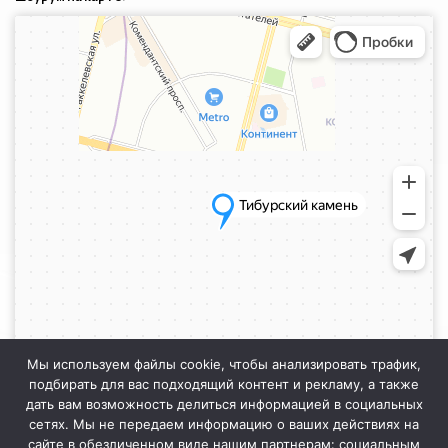
Санкт‑Петербург
Яндекс.Карты — транспорт, навигация, поиск мест
Мы используем файлы cookie, чтобы анализировать трафик,
подбирать для вас подходящий контент и рекламу, а также
дать вам возможность делиться информацией в социальных
сетях. Мы не передаем информацию о ваших действиях на
сайте в обезличенном виде нашим партнерам: социальным
Информация на сайте не является публичной офертой. Уточняйте