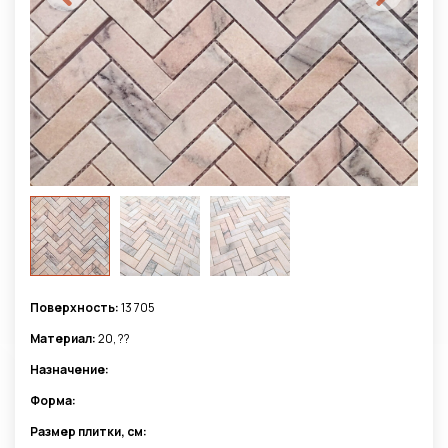
Поверхность:
13 705
Материал:
20, ??
Назначение:
Форма:
Размер плитки, см: