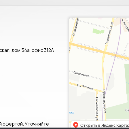
Санкт‑Петербург
Яндекс.Карты — транспорт, навигац
кая, дом 54а, офис 312А
й офертой. Уточняйте