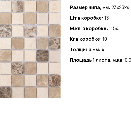
Размер чипа, мм:
23x23x4
Шт в коробке:
13
М.кв. в коробке:
1,154
Кг в коробке:
10
Толщина мм:
4
Площадь 1 листа, м.кв:
0,