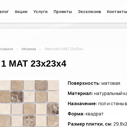
алог
Акции
Услуги
Проекты
Эксклюзив
Контакт
го камня
Мозаика
Pietra Mix 1 MAT 23x23x4
 1 MAT 23x23x4
Поверхность:
матовая
Материал:
натуральный к
Назначение:
пол и стены
Форма:
квадрат
Размер плитки, см:
29,8x2