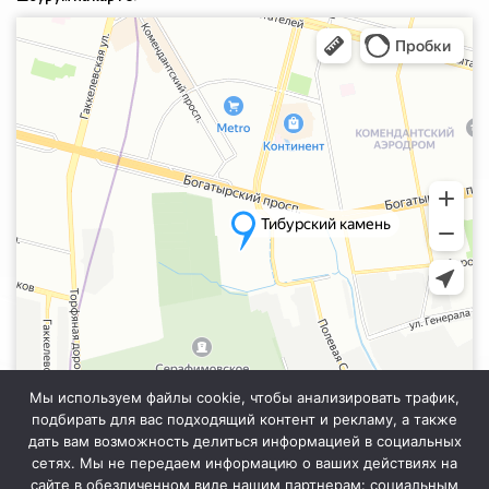
Санкт‑Петербург
Яндекс.Карты — транспорт, навигация, поиск мест
Мы используем файлы cookie, чтобы анализировать трафик,
подбирать для вас подходящий контент и рекламу, а также
дать вам возможность делиться информацией в социальных
сетях. Мы не передаем информацию о ваших действиях на
сайте в обезличенном виде нашим партнерам: социальным
Информация на сайте не является публичной офертой. Уточняйте