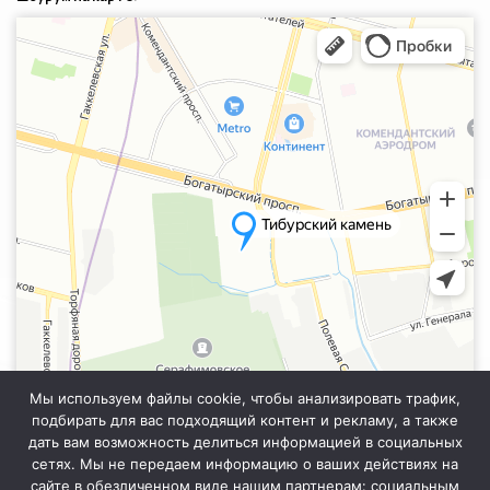
Санкт‑Петербург
Яндекс.Карты — транспорт, навигация, поиск мест
Мы используем файлы cookie, чтобы анализировать трафик,
подбирать для вас подходящий контент и рекламу, а также
дать вам возможность делиться информацией в социальных
сетях. Мы не передаем информацию о ваших действиях на
сайте в обезличенном виде нашим партнерам: социальным
Информация на сайте не является публичной офертой. Уточняйте