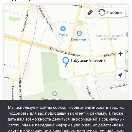
Санкт‑Петербург
Яндекс.Карты — транспорт, навигация, поиск мест
Мы используем файлы cookie, чтобы анализировать трафик,
подбирать для вас подходящий контент и рекламу, а также
дать вам возможность делиться информацией в социальных
сетях. Мы не передаем информацию о ваших действиях на
сайте в обезличенном виде нашим партнерам: социальным
Информация на сайте не является публичной офертой. Уточняйте