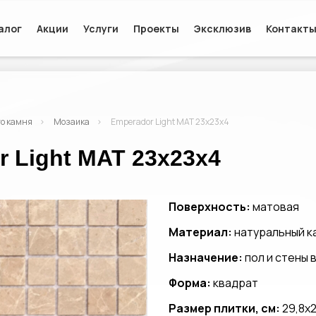
алог
Акции
Услуги
Проекты
Эксклюзив
Контакт
го камня
Мозаика
Emperador Light MAT 23x23x4
 Light MAT 23x23x4
Поверхность:
матовая
Материал:
натуральный к
Назначение:
пол и стены
Форма:
квадрат
Размер плитки, см:
29,8x2