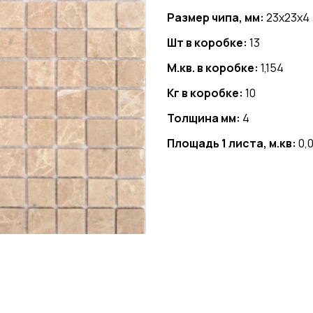
Размер чипа, мм:
23x23x4
Шт в коробке:
13
М.кв. в коробке:
1,154
Кг в коробке:
10
Толщина мм:
4
Площадь 1 листа, м.кв:
0,