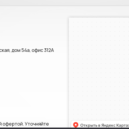
Санкт‑Петербург
Яндекс.Карты — транспорт, навигац
кая, дом 54а, офис 312А
й офертой. Уточняйте