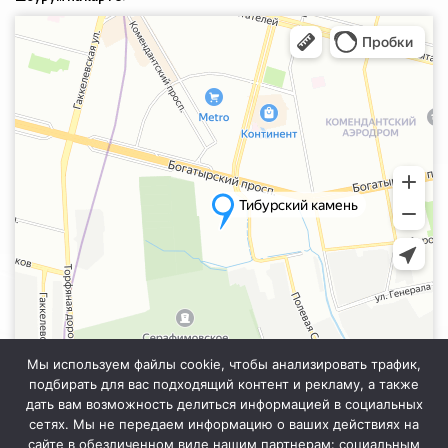
Санкт‑Петербург
Яндекс.Карты — транспорт, навигация, поиск мест
Мы используем файлы cookie, чтобы анализировать трафик,
подбирать для вас подходящий контент и рекламу, а также
дать вам возможность делиться информацией в социальных
сетях. Мы не передаем информацию о ваших действиях на
сайте в обезличенном виде нашим партнерам: социальным
Информация на сайте не является публичной офертой. Уточняйте