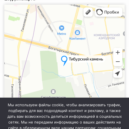
Санкт‑Петербург
Яндекс.Карты — транспорт, навигация, поиск мест
Мы используем файлы cookie, чтобы анализировать трафик,
подбирать для вас подходящий контент и рекламу, а также
дать вам возможность делиться информацией в социальных
сетях. Мы не передаем информацию о ваших действиях на
сайте в обезличенном виде нашим партнерам: социальным
Информация на сайте не является публичной офертой. Уточняйте