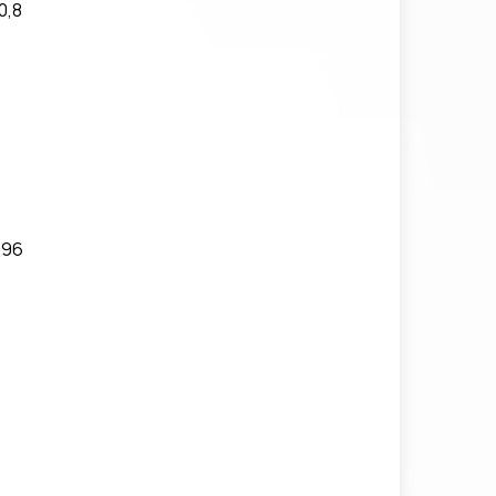
0,8
096