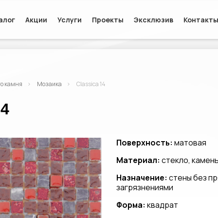
алог
Акции
Услуги
Проекты
Эксклюзив
Контакт
го камня
Мозаика
Classica 14
14
Поверхность:
матовая
Материал:
стекло, камен
Назначение:
стены без пр
загрязнениями
Форма:
квадрат