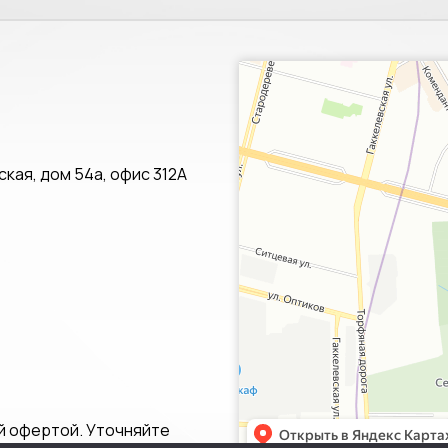
Санкт‑Петербург
Яндекс.Карты — транспорт, навигац
кая, дом 54а, офис 312А
й офертой. Уточняйте