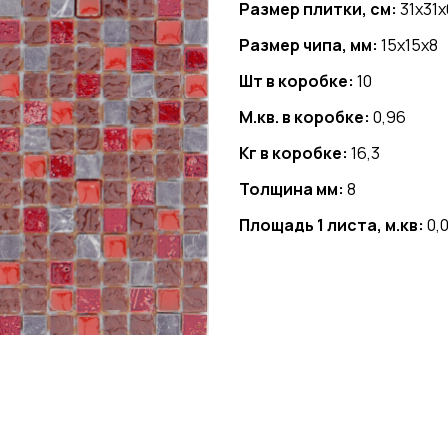
Размер плитки, см:
31x31x
Размер чипа, мм:
15x15x8
Шт в коробке:
10
М.кв. в коробке:
0,96
Кг в коробке:
16,3
Толщина мм:
8
Площадь 1 листа, м.кв:
0,