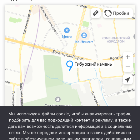
Санкт‑Петербург
Яндекс.Карты — транспорт, навигация, поиск мест
Мы используем файлы cookie, чтобы анализировать трафик,
подбирать для вас подходящий контент и рекламу, а также
дать вам возможность делиться информацией в социальных
сетях. Мы не передаем информацию о ваших действиях на
сайте в обезличенном виде нашим партнерам: социальным
Информация на сайте не является публичной офертой. Уточняйте