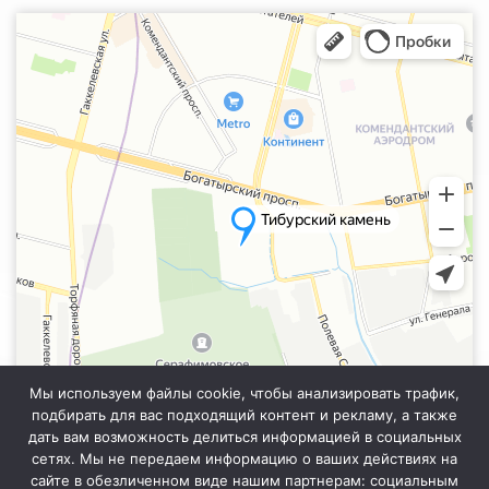
Санкт‑Петербург
Яндекс.Карты — транспорт, навигация, поиск мест
Мы используем файлы cookie, чтобы анализировать трафик,
подбирать для вас подходящий контент и рекламу, а также
дать вам возможность делиться информацией в социальных
сетях. Мы не передаем информацию о ваших действиях на
сайте в обезличенном виде нашим партнерам: социальным
Информация на сайте не является публичной офертой. Уточняйте