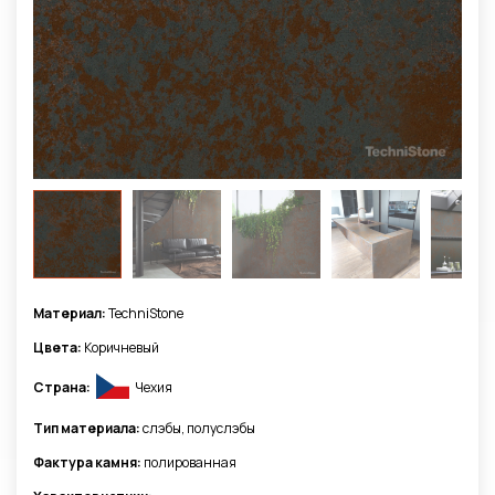
Материал:
TechniStone
Цвета:
Коричневый
Страна:
Чехия
Тип материала:
слэбы, полуслэбы
Фактура камня:
полированная