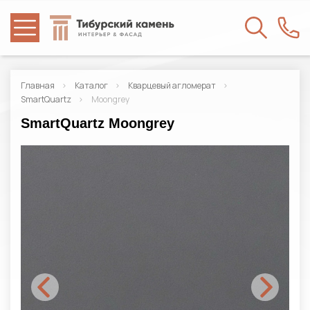
Главная
Каталог
Кварцевый агломерат
SmartQuartz
Moongrey
SmartQuartz Moongrey