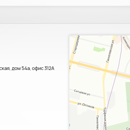
Санкт‑Петербург
Яндекс.Карты — транспорт, навигац
кая, дом 54а, офис 312А