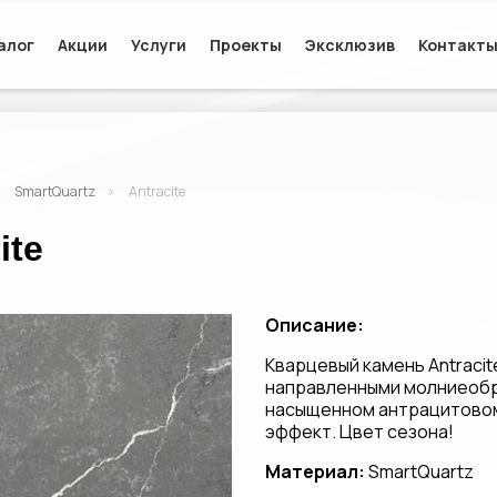
алог
Акции
Услуги
Проекты
Эксклюзив
Контакт
SmartQuartz
Antracite
ite
Описание:
Кварцевый камень Antracit
направленными молниеобр
насыщенном антрацитово
эффект. Цвет сезона!
Материал:
SmartQuartz