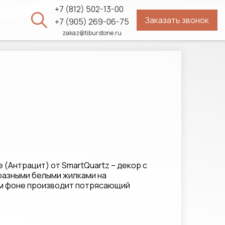
+7 (812) 502-13-00
Заказать звонок
ы
+7 (905) 269-06-75
zakaz@tiburstone.ru
e (Антрацит) от SmartQuartz – декор с
азными белыми жилками на
м фоне производит потрясающий