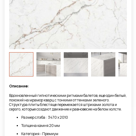
Описание:
Вдохновленный гипнотическими ритмами балетов, еще один белый,
похожий на мрамор кварц с тонкими оттенками зеленого.
Структура плиты блестяще перемежается штрихами золота и
серого, которые создают движение и равновесие на белом холсте.
Размер слэба : 3470 х 2010
Толщина камня 20 мм
Категория - Премиум