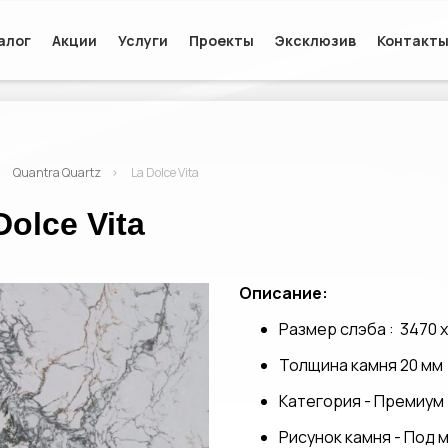
алог
Акции
Услуги
Проекты
Эксклюзив
Контакт
Quantra Quartz
La Dolce Vita
Dolce Vita
Описание:
Размер слэба : 3470 х
Толщина камня 20 мм
Категория - Премиум
Рисунок камня - Под