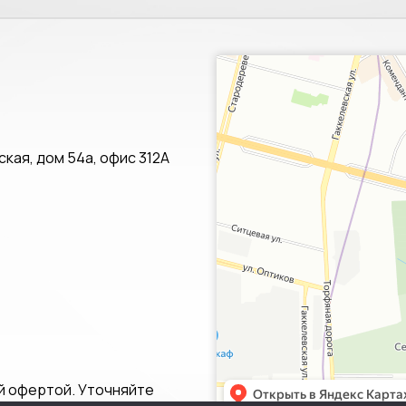
Санкт‑Петербург
Яндекс.Карты — транспорт, навигац
кая, дом 54а, офис 312А
й офертой. Уточняйте