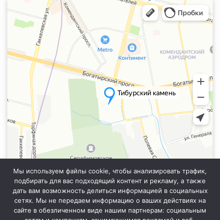
Санкт‑Петербург
Яндекс.Карты — транспорт, навигация, поиск мест
Мы используем файлы cookie, чтобы анализировать трафик,
подбирать для вас подходящий контент и рекламу, а также
дать вам возможность делиться информацией в социальных
сетях. Мы не передаем информацию о ваших действиях на
сайте в обезличенном виде нашим партнерам: социальным
Информация на сайте не является публичной офертой. Уточняйте
точную стоимость у менеджера отдела продаж.