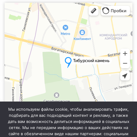
Санкт‑Петербург
Яндекс.Карты — транспорт, навигация, поиск мест
Мы используем файлы cookie, чтобы анализировать трафик,
подбирать для вас подходящий контент и рекламу, а также
дать вам возможность делиться информацией в социальных
сетях. Мы не передаем информацию о ваших действиях на
сайте в обезличенном виде нашим партнерам: социальным
Информация на сайте не является публичной офертой. Уточняйте