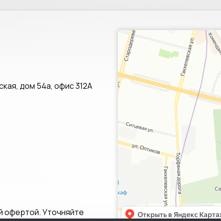
Санкт‑Петербург
Яндекс.Карты — транспорт, навигац
кая, дом 54а, офис 312А
й офертой. Уточняйте