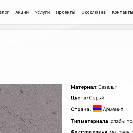
алог
Акции
Услуги
Проекты
Эксклюзив
Контакт
Материал:
Базальт
Цвета:
Серый
Страна:
Армения
Тип материала:
слэбы, по
Фактура камня:
матовая, 